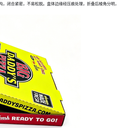
构，闭合紧密，不易松脱。盒体边缘经压痕处理，折叠后棱角分明，