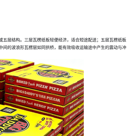
或五层结构。三层瓦楞纸板轻便经济，适合短途配送；五层瓦楞纸板
中间的波浪形瓦楞层如同拱桥，能有效吸收运输途中产生的震动与冲