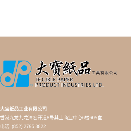
大宝纸品工业有限公司
香港九龙九龙湾宏开道8号其士商业中心6楼605室
电话: (852) 2795 8822