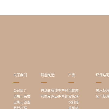
关于我们
智能制造
产品
环保与
公司简介
自动化智能生产线
运输箱
废水处
证书与荣誉
智能制造ERP系统
零售箱
废气处
设施与设备
饮料箱
数码打样
重型箱