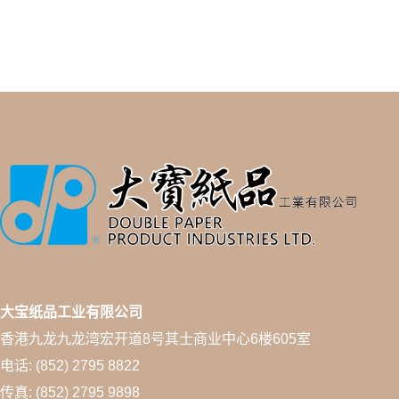
大宝纸品工业有限公司
香港九龙九龙湾宏开道8号其士商业中心6楼605室
电话: (852) 2795 8822
传真: (852) 2795 9898