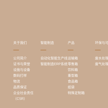
关于我们
智能制造
产品
环保与
公司简介
自动化智能生产线
运输箱
废水处
证书与荣誉
智能制造ERP系统
零售箱
废气处
设施与设备
饮料箱
数码打样
重型箱
物流
食品箱
品质保证
纸袋
企业社会责任
特殊定制箱
（CSR）