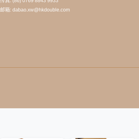
传真: (86) 0769 8843 9933
邮箱: dabao.xw@hkdouble.com