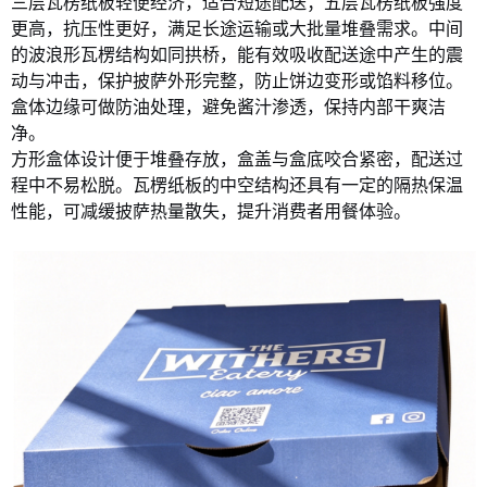
三层瓦楞纸板轻便经济，适合短途配送；五层瓦楞纸板强度
更高，抗压性更好，满足长途运输或大批量堆叠需求。中间
的波浪形瓦楞结构如同拱桥，能有效吸收配送途中产生的震
动与冲击，保护披萨外形完整，防止饼边变形或馅料移位。
盒体边缘可做防油处理，避免酱汁渗透，保持内部干爽洁
净。
方形盒体设计便于堆叠存放，盒盖与盒底咬合紧密，配送过
程中不易松脱。瓦楞纸板的中空结构还具有一定的隔热保温
性能，可减缓披萨热量散失，提升消费者
用餐体验。