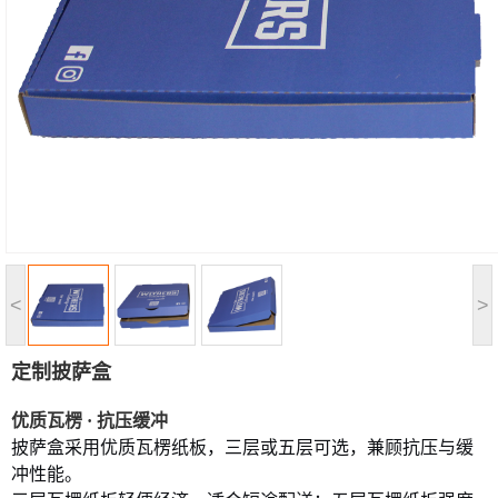
<
>
定制披萨盒
优质瓦楞
· 抗压缓冲
披萨盒采用优质瓦楞
纸板，三层或五层可选，兼顾抗压与缓
冲性能。