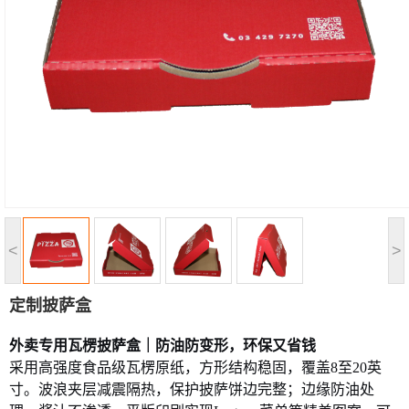
<
>
定制披萨盒
外卖专用瓦楞披萨盒｜防油防变形，环保又省钱
采用高强度食品级瓦楞原纸，方形结构稳固，覆盖
8至20英
寸。波浪夹层减震隔热，保护披萨饼边完整；边缘防油处