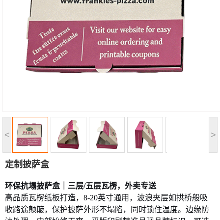
<
>
定制披萨盒
环保抗塌披萨盒｜三层
/五层瓦楞，外卖专送
高品质瓦楞纸板打造，8-20英寸通用，波浪夹层如拱桥般吸
收路途颠簸，保护披萨外形不塌陷，同时锁住温度。边缘防