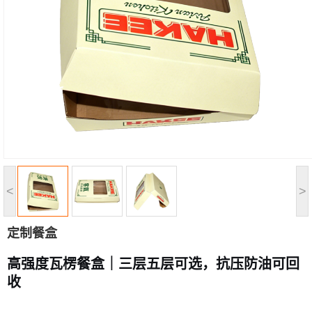
<
>
定制餐盒
高强度瓦楞餐盒｜三层五层可选，抗压防油可回
收