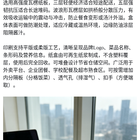
选用高强度瓦楞纸板，三层轻便经济适合短途配送，五层强
韧抗压适合长途堆码。波浪形瓦楞层如拱桥般分散压力，有
效吸收运输中的震动与冲击，防止餐食变形或汤汁外溢。盒
体表面可做防潮处理，适应冷藏或温热环境，边缘防油涂层
阻隔酱汁。
印刷支持平版或柔版工艺，清晰呈现品牌Logo、菜品名称、
条形码及营养信息。纸盒由可再生纸浆制成，不含塑料覆
层，使用后完全回收。可堆叠设计节省仓储空间。广泛用于
外卖平台、企业团餐、学校配餐及超市熟食区。可按需增加
内分隔板（分格饭
菜）、透气孔（排湿气）、扣手（方便端
取）。