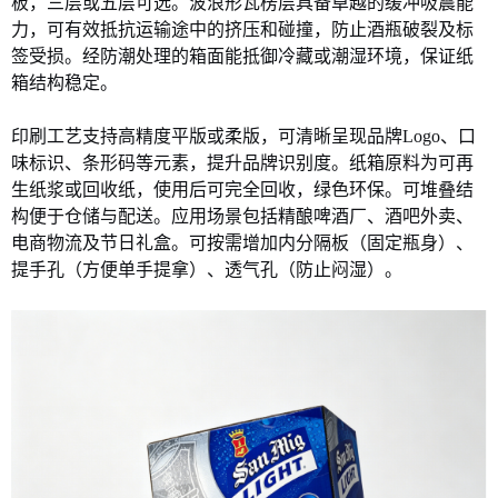
板，三层或五层可选。波浪形瓦楞层具备卓越的缓冲吸震能
力，可有效抵抗运输途中的挤压和碰撞，防止酒瓶破裂及标
签受损。经防潮处理的箱面能抵御冷藏或潮湿环境，保证纸
箱结构稳定。
印刷工艺支持高精度平版或柔版，可清晰呈现品牌
Logo、口
味标识、条形码等元素，提升品牌识别度。纸箱原料为可再
生纸浆或回收纸，使用后可完全回收，绿色环保。可堆叠结
构便于仓储与配送。应用场景包括精酿啤酒厂、酒吧外卖、
电商物流及节日礼盒。可按需增加内分隔板（固定瓶身）、
提手孔（方便单手提拿）、透气孔（防止闷湿）。