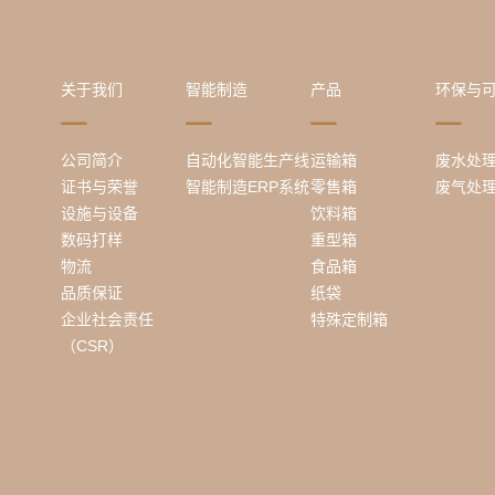
关于我们
智能制造
产品
环保与
公司简介
自动化智能生产线
运输箱
废水处
证书与荣誉
智能制造ERP系统
零售箱
废气处
设施与设备
饮料箱
数码打样
重型箱
物流
食品箱
品质保证
纸袋
企业社会责任
特殊定制箱
（CSR）