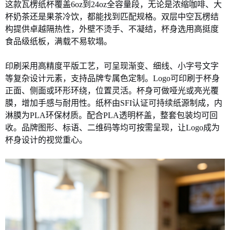
这款瓦楞纸杯覆盖6oz到24oz全容量段，无论是浓缩咖啡、大
杯奶茶还是果茶冷饮，都能找到匹配规格。双层中空瓦楞结
构提供卓越隔热性，外壁不烫手、不凝结，杯身选用高挺度
食品级纸板，满载不易软塌。
印刷采用高精度平版工艺，可呈现渐变、细线、小字号文字
等复杂设计元素，支持品牌专属色定制。Logo可印刷于杯身
正面、侧面或环形环绕，位置灵活。杯身可做哑光或亮光覆
膜，增加手感与耐用性。纸杯由SFI认证可持续纸源制成，内
淋膜为PLA环保材质。配合PLA透明杯盖，整套包装均可回
收。品牌图形、标语、二维码等均可按需呈现，让Logo成为
杯身设计的视觉重心。