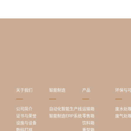
关于我们
智能制造
产品
环保与
公司简介
自动化智能生产线
运输箱
废水处
证书与荣誉
智能制造ERP系统
零售箱
废气处
设施与设备
饮料箱
数码打样
重型箱