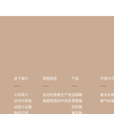
关于我们
智能制造
产品
环保与
公司简介
自动化智能生产线
运输箱
废水处
证书与荣誉
智能制造ERP系统
零售箱
废气处
设施与设备
饮料箱
数码打样
重型箱